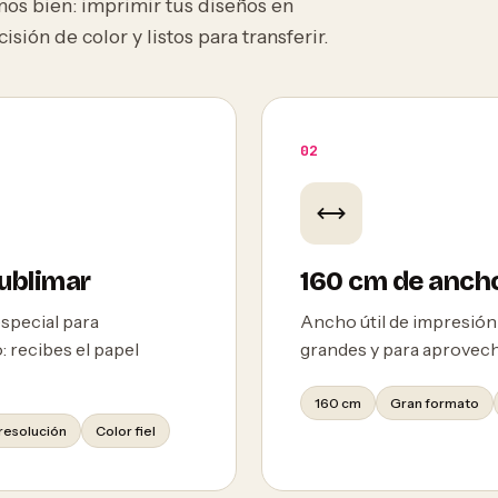
os bien: imprimir tus diseños en
sión de color y listos para transferir.
02
sublimar
160 cm de anch
especial para
Ancho útil de impresión
: recibes el papel
grandes y para aprovec
160 cm
Gran formato
 resolución
Color fiel