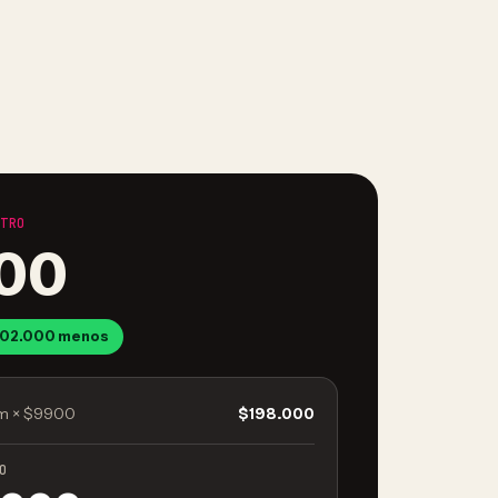
ETRO
00
$102.000 menos
 m × $9900
$198.000
O