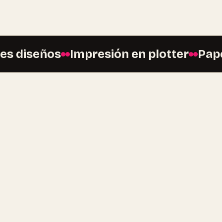
diseños
Impresión en plotter
Papel p