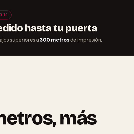
ILIO
edido hasta tu puerta
bajos superiores a
300 metros
de impresión.
metros, más