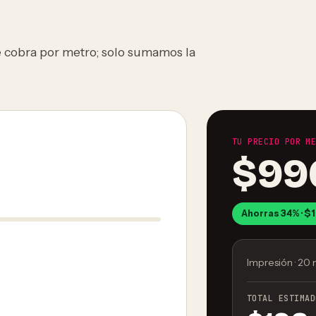
se cobra por metro; solo sumamos la
TU PRECIO POR M
$99
Ahorras 34% · 
Impresión · 20
TOTAL ESTIMAD