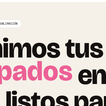
SUBLIMACIÓN
imos tus
pados
e
, listos p